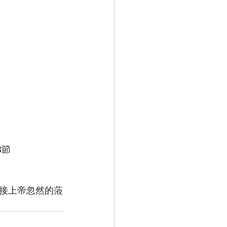
3節
接上帝忽然的蒞