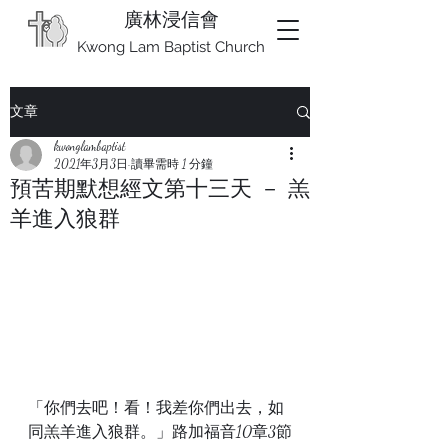
廣林浸信會
Kwong Lam Baptist Church
文章
kwonglambaptist
2021年3月3日
讀畢需時 1 分鐘
預苦期默想經文第十三天 － 羔
羊進入狼群
「你們去吧！看！我差你們出去，如
同羔羊進入狼群。」路加福音10章3節